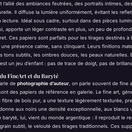
st l’allié des ambiances feutrées, des portraits intimes, d
relle. Il diffuse la lumière uniformément, évitant les refle
la lecture. Idéal sous cadre, surtout dans des pièces lumi
ui, apporte un léger contraste en plus, un peu de profond
ret. Ces papiers sont parfaits pour les tirages destinés à 
t une présence calme, sans clinquant. Leurs finitions mat
es tons subtils, les ombres douces, les peaux naturelles. 
’est un jeu d’enfant : pas de trace de doigt, pas de brillan
 du FineArt et du Baryté
arle de
photographie d’auteur
, on parle souvent de fine 
sont des papiers de référence en galerie. Le fine art, gé
 fibre de bois pur, a une texture légèrement texturée, p
Il donne aux noirs une densité exceptionnelle, aux blancs
 baryté, lui, vient du monde argentique : il reproduit le r
grain subtil, le velouté des tirages traditionnels. Ces sup