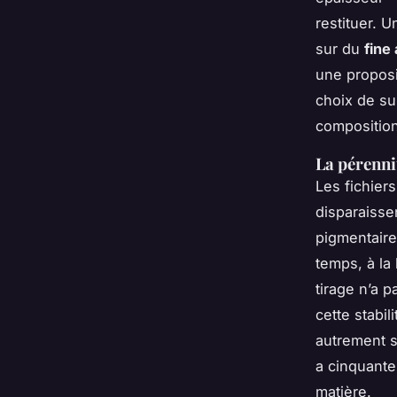
restituer. 
sur du
fine
une proposi
choix de sup
composition
La pérenni
Les fichier
disparaisse
pigmentaire
temps, à la
tirage n’a p
cette stabi
autrement s
a cinquante
matière.