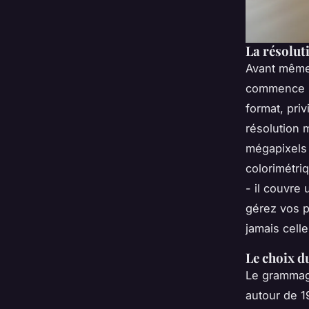
La résolut
Avant même 
commence pa
format, priv
résolution 
mégapixels 
colorimétri
- il couvre 
gérez vos p
jamais celle
Le choix d
Le grammage
autour de 1