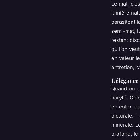
Le mat, c’e
lumière natu
parasitent 
semi-mat, l
restant disc
où l’on veu
en valeur l
entretien, c
L'élégance
Quand on p
baryté. Ce 
en coton ou
picturale. 
minérale. Le
profond, le 