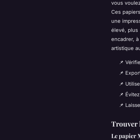
vous voulez
Ces papiers
une impress
élevé, plus 
encadrer, à
artistique 
📌
Vérifi
📌
Export
📌
Utilis
📌
Évitez
📌
Laisse
Trouver 
Le papier 