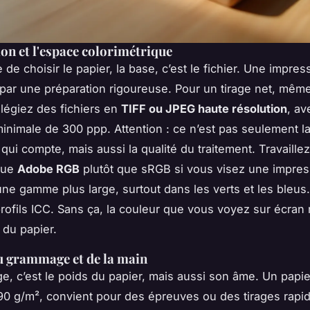
ion et l'espace colorimétrique
de choisir le papier, la base, c’est le fichier. Une impres
r une préparation rigoureuse. Pour un tirage net, mêm
ilégiez des fichiers en
TIFF ou JPEG haute résolution
, av
minimale de 300 ppp. Attention : ce n’est pas seulement la 
qui compte, mais aussi la qualité du traitement. Travaill
que
Adobe RGB
plutôt que sRGB si vous visez une impress
une gamme plus large, surtout dans les verts et les bleus. 
rofils ICC. Sans ça, la couleur que vous voyez sur écran
 du papier.
u grammage et de la main
, c’est le poids du papier, mais aussi son âme. Un papie
90 g/m², convient pour des épreuves ou des tirages rapid