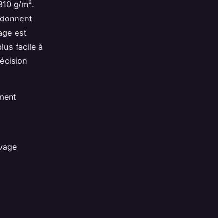
 310 g/m².
t donnent
age est
lus facile à
écision
ement
ivage