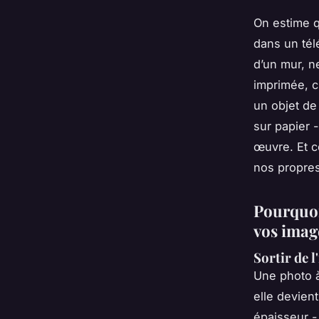
On estime q
dans un tél
d’un mur, n
imprimée, c
un objet d
sur papier -
œuvre. Et c
nos propres
Pourquoi
vos imag
Sortir de l
Une photo à
elle devient
épaisseur -