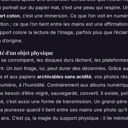
Un portrait sur du papier mat, c’est une peau qui respire. 
 art coton
, c’est une immersion. Ce que l’on voit en numér
tion ; ce que l’on tient entre les mains est une affirmati
port colore la lecture de l’image, parfois plus que l’éclai
 d’origine.
té d'un objet physique
s se corrompent, les disques durs lâchent, les plateforme
nt. Un bon tirage, lui, peut durer des décennies. Grâce a
s et aux papiers
archivables sans acidité
, vos photos rés
 lumière, à l’humidité. Contrairement aux albums numériq
as besoin d’être migré, sauvegardé, converti. Il existe, poin
lité, c’est aussi une forme de transmission. Un grand-père
a jeunesse quand il tient entre ses mains une photo qu’il a
 ans. C’est ça, la magie du support physique : il lie mémoi