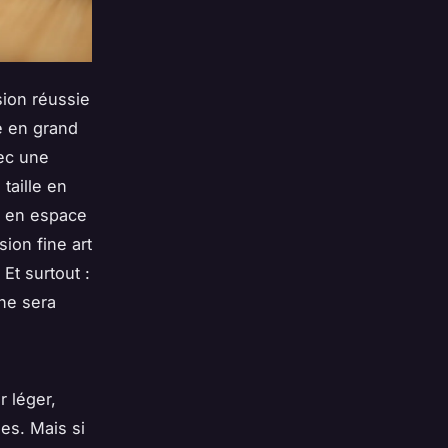
sion réussie
e en grand
ec une
taille en
ez en espace
ion fine art
Et surtout :
 ne sera
r léger,
es. Mais si