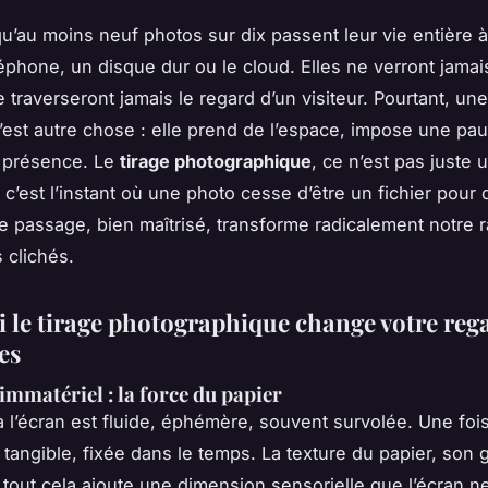
u’au moins neuf photos sur dix passent leur vie entière à
éphone, un disque dur ou le cloud. Elles ne verront jamai
e traverseront jamais le regard d’un visiteur. Pourtant, un
’est autre chose : elle prend de l’espace, impose une pau
e présence. Le
tirage photographique
, ce n’est pas juste 
 c’est l’instant où une photo cesse d’être un fichier pour
e passage, bien maîtrisé, transforme radicalement notre r
 clichés.
 le tirage photographique change votre reg
es
'immatériel : la force du papier
 l’écran est fluide, éphémère, souvent survolée. Une foi
 tangible, fixée dans le temps. La texture du papier, son 
 tout cela ajoute une dimension sensorielle que l’écran n