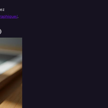
vez
graphique/
.
)