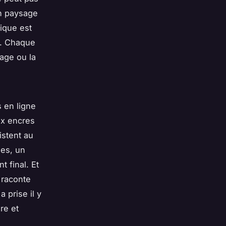
Un paysage
ique est
on. Chaque
rage ou la
s en ligne
ux encres
istent au
ues, un
t final. Et
 raconte
 prise il y
re et