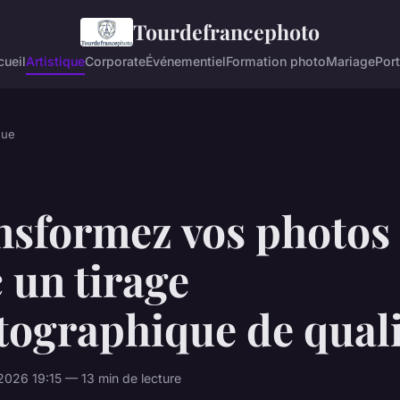
Tourdefrancephoto
ueil
Artistique
Corporate
Événementiel
Formation photo
Mariage
Port
que
nsformez vos photos
 un tirage
tographique de quali
026 19:15 — 13 min de lecture