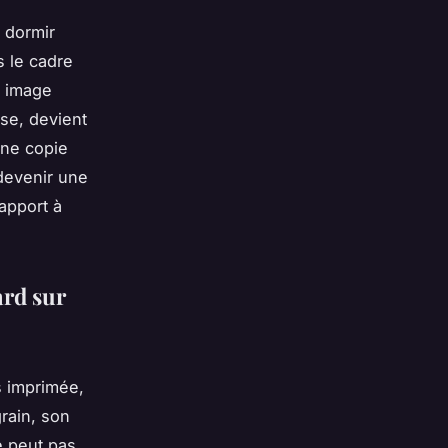
 dormir
s le cadre
e image
se, devient
une copie
 devenir une
apport à
ard sur
s imprimée,
grain, son
e peut pas