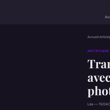
Acc
Accueil
›
Artisti
ARTISTIQUE
Tra
avec
pho
Léa — 15/04/2