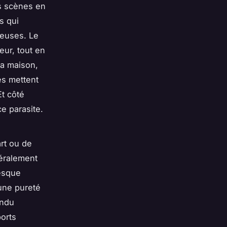
es scènes en
ts qui
neuses. Le
eur, tout en
la maison,
es mettent
Et côté
ce parasite.
art ou de
néralement
resque
 une pureté
endu
ports